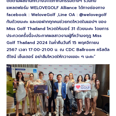
ติดตามผลงานที่กวางจะได้ทำกิจกรรมต่างๆ ร่วมกับ
แพลตฟอร์ม WELOVEGOLF Alliance ได้ทางช่องทาง
facebook : WeloveGolf ,Line OA : @welovegolf
กันด้วยนะคะ และขอฝากทุกคนช่วยกดโหวตในแอปฯ ของ
Miss Golf Thailand โหวตให้เบอร์ 31 ด้วยนะคะ โดยการ
ประกวดครั้งนี้จะประกาศผลสาวงามผู้ที่คว้ามงกุฎ Miss
Golf Thailand 2024 ในค่ำคืนวันที่ 15 พฤศจิกายน
2567 เวลา 17:00-21:00 น. ณ CDC Ballroom คริสตัล
ดีไซน์ เซ็นเตอร์ อย่าลืมโหวตให้กวางเยอะ ๆ นะคะ”