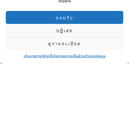
ด้านล่าง
WELOVEGOLF ผนึกกำลัง
พันธมิตรจัด“คาราวานอิ่ม
บุญช่วยโลก”มอบอุปกรณ์ส่ง
ยอมรับ
ต่อโรงเรียนบ้านกล้วย
จ.สุพรรณบุรี
ปฏิเสธ
ดูรายละเอียด
บริษัท แอดวานซ์ เว็บ
เซอร์วิส จัดกิจกรรมตรวจ
สุขภาพประจำปี 2569 ส่ง
นโยบายการใช้คุกกี้
นโยบายความเป็นส่วนตัวของข้อมูล
เสริมคุณภาพชีวิตพนักงาน
King Eggs จับ
มือ Advance
Vending ปฏิวัติวงการไข่ไก่
ปั้นโมเดล Farm To
Table ผ่านตู้ Vending
บริษัท แอดวานซ์ เว็บ
เซอร์วิส จำกัด (มหาชน) จัด
ประชุมสามัญผู้ถือหุ้นประจำปี
เดินหน้าแผนรุกปี 2569 ชู