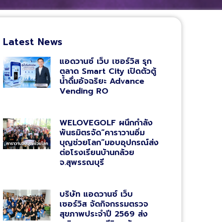
Latest News
แอดวานซ์ เว็บ เซอร์วิส รุก
ตลาด Smart City เปิดตัวตู้
น้ำดื่มอัจฉริยะ Advance
Vending RO
WELOVEGOLF ผนึกกำลัง
พันธมิตรจัด“คาราวานอิ่ม
บุญช่วยโลก”มอบอุปกรณ์ส่ง
ต่อโรงเรียนบ้านกล้วย
จ.สุพรรณบุรี
บริษัท แอดวานซ์ เว็บ
เซอร์วิส จัดกิจกรรมตรวจ
สุขภาพประจำปี 2569 ส่ง