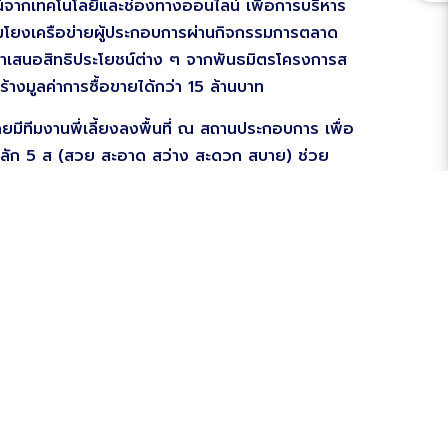
โยชน์จากเทคโนโลยีและช่องทางออนไลน์ เพื่อการบริหาร
อมโยงเครือข่ายผู้ประกอบการผ่านกิจกรรมการตลาด
บูธนำเสนอสิทธิประโยชน์ต่าง ๆ จากพันธมิตรโครงการส
ร้างมูลค่าการซื้อขายได้กว่า 15 ล้านบาท
ยมีทีมงานพี่เลี้ยงลงพื้นที่ ณ สถานประกอบการ เพื่อ
ามหลัก 5 ส (สวย สะอาด สว่าง สะดวก สบาย) ช่วย
ูสวยงาม มีระเบียบ สะดวกในการซื้อขาย ซึ่งจะช่วย
ะยังผลักดันให้โชห่วยเปลี่ยนมาใช้เทคโนโลยีในการ
ู้เชี่ยวชาญด้านระบบ POS พร้อมทีมงานพี่เลี้ยงโช
องระบบ POS ช่วยให้ขายสินค้าได้ถูกต้องรวดเร็ว
รสามารถใช้ระบบ POS อย่างต่อเนื่อง จะช่วยลด
ว โดยคาดว่า เมื่อสิ้นสุดโครงการสมาร์ทโชห่วย
นบาท“การพัฒนาร้านโชห่วยด้วยพันธมิตรและร้านพี่
่งยืนและเหนียวแน่น ไม่เดินไปบนเส้นทางธุรกิจเพียง
มือกับพันธมิตรทั้ง 27 หน่วยงานในการเดินหน้าพัฒนา
ข้ามาช่วยกันพัฒนาโชห่วย เพื่อผลักดันให้โชห่วยของ