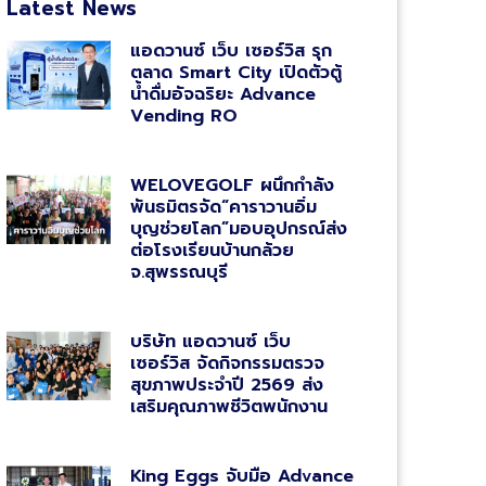
Latest News
แอดวานซ์ เว็บ เซอร์วิส รุก
ตลาด Smart City เปิดตัวตู้
น้ำดื่มอัจฉริยะ Advance
Vending RO
WELOVEGOLF ผนึกกำลัง
พันธมิตรจัด“คาราวานอิ่ม
บุญช่วยโลก”มอบอุปกรณ์ส่ง
ต่อโรงเรียนบ้านกล้วย
จ.สุพรรณบุรี
บริษัท แอดวานซ์ เว็บ
เซอร์วิส จัดกิจกรรมตรวจ
สุขภาพประจำปี 2569 ส่ง
เสริมคุณภาพชีวิตพนักงาน
King Eggs จับมือ Advance