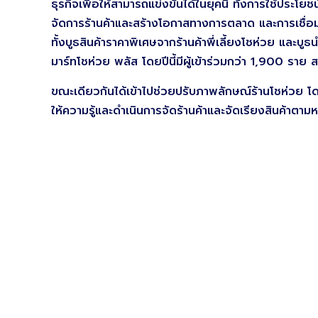
ธุรกิจเพื่อให้สามารถแข่งขันได้ในยุคนี้ ทั้งการใช้ประ
จัดการร้านค้าและสร้างโอกาสทางการตลาด และการเชื่
ทั้งบูธสินค้าราคาพิเศษจากร้านค้าพี่เลี้ยงโชห่วย และ
มาร์ทโชห่วย พลัส โดยปีนี้มีผู้เข้าร่วมกว่า 1,900 ราย ส
ขณะเดียวกันได้เข้าไปช่วยปรับภาพลักษณ์ร้านโชห่วย โด
ให้ความรู้และดำเนินการจัดร้านค้าและจัดเรียงสินค้าต
ปรับร้านค้าให้น่ามอง มีการจัดวางสินค้าเป็นหมวดหมู่ ด
ดึงดูดลูกค้าและเพิ่มโอกาสในการขายสินค้าได้มากขึ้น แล
บริหารจัดการร้านค้า โดยส่งเสริมการใช้ระบบ POS จัดผ
ห่วยลงพื้น เพื่อให้คำแนะนำวิธีการใช้งานขั้นพื้นฐานข
บริหารจัดการสต๊อกสินค้าได้เหมาะสม หากผู้ประกอบกา
ต้นทุนและเพิ่มขีดความสามารถในการแข่งขันได้ในระยะยา
พลัส ปี 2566 จะสร้างมูลค่าทางเศรษฐกิจราว 100 ล้า
เลี้ยงโชห่วย จะเป็นการสร้างเครือข่ายธุรกิจให้มีความยั
ลำพัง เพราะธุรกิจเดินคนเดียวไม่ได้ ซึ่งกรมฯ จะร่วม
โชห่วยต่อไป และพร้อมที่จะเปิดรับพันธมิตรใหม่ ๆ ให้เ