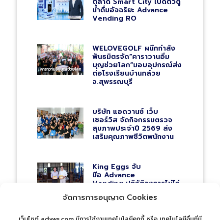
ตลาด Smart City เปิดตัวตู้
น้ำดื่มอัจฉริยะ Advance
Vending RO
WELOVEGOLF ผนึกกำลัง
พันธมิตรจัด“คาราวานอิ่ม
บุญช่วยโลก”มอบอุปกรณ์ส่ง
ต่อโรงเรียนบ้านกล้วย
จ.สุพรรณบุรี
บริษัท แอดวานซ์ เว็บ
เซอร์วิส จัดกิจกรรมตรวจ
สุขภาพประจำปี 2569 ส่ง
เสริมคุณภาพชีวิตพนักงาน
King Eggs จับ
มือ Advance
Vending ปฏิวัติวงการไข่ไก่
ปั้นโมเดล Farm To
จัดการการอนุญาต Cookies
Table ผ่านตู้ Vending
เว็บไซต์ advws.com มีการใช้งานเทคโนโลยีคุกกี้ หรือ เทคโนโลยีอื่นที่มี