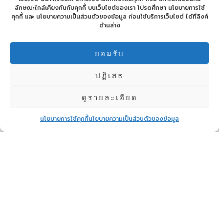
ลักษณะใกล้เคียงกันกับคุกกี้ บนเว็บไซต์ของเรา โปรดศึกษา นโยบายการใช้
บริษัท แอดวานซ์ เว็บ
คุกกี้ และ นโยบายความเป็นส่วนตัวของข้อมูล ก่อนใช้บริการเว็บไซต์ ได้ที่ลิงค์
เซอร์วิส จำกัด (มหาชน) จัด
ด้านล่าง
ประชุมสามัญผู้ถือหุ้นประจำปี
เดินหน้าแผนรุกปี 2569 ชู
เทคโนโลยี-พันธมิตร ดัน
ธุรกิจโตต่อเนื่อง
ยอมรับ
Social Media
ปฏิเสธ
ดูรายละเอียด
นโยบายการใช้คุกกี้
นโยบายความเป็นส่วนตัวของข้อมูล