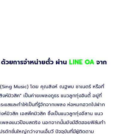
 ด้วยการจำหน่ายตั๋ว ผ่าน
LINE OA
จาก
ัด (Sing Music) โดย คุณสิงห์ ณฐพบ ชาเนตร์ หรือที่
งห์มิวสิค" เป็นค่ายเพลงภูธร แนวลูกทุ่งอินดี้ อยู่ที่
ระแสและทำให้เป็นที่รู้จักจากเพลง ห่อหมกฮวกไปฝาก
สิงห์มิวสิค เอสพีคมิวสิค ซึ่งเป็นแนวลูกทุ่งอีสาน แนว
ป็นเพลงแนวป๊อบสตริง นอกจากนั้นยังมีฮีตฮอยฟิล์มทำ
ักชั่นใหญ่กว่างานเอ็มวี ปัจจุบันที่มีผู้ติดตาม