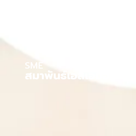
SME
สมาพันธ์เอสเอ็มอีไทย